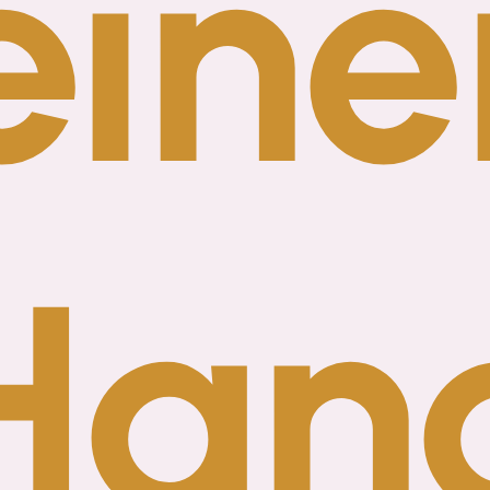
eine
Han