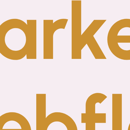
rke
ebf